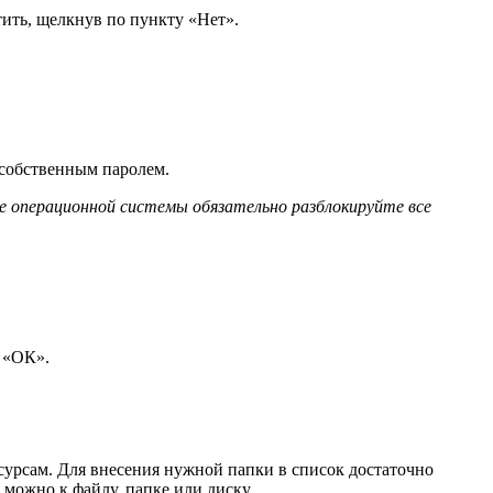
ить, щелкнув по пункту «Нет».
 собственным паролем.
е операционной системы обязательно разблокируйте все
у «ОК».
сурсам. Для внесения нужной папки в список достаточно
можно к файлу, папке или диску.