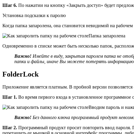
Шаг 6.
По нажатии на кнопку «Закрыть доступ» будет предлож
Установка подсказки к паролю
Когда папка запаролена, она становится невидимой на рабочем 
Папка запаролена
Одновременно в списке может быть несколько папок, располож
Важно!
Имейте в виду, закрытая паролем папка не ото
папки и файлы, иначе Вы можете потерять информацию
FolderLock
Приложение является платным. В пробной версии позволяется с
Шаг 1.
Во время первого входа в установленное программное о
Вводим пароль и на
Важно!
Без данного ключа программный продукт невозм
Шаг 2.
Программный продукт просит повторить ввод пароля. П
перетащить ее мышкой в основной интерфейс программы, либо 