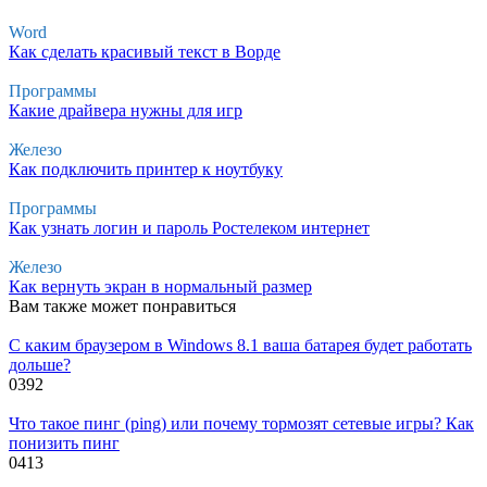
Word
Как сделать красивый текст в Ворде
Программы
Какие драйвера нужны для игр
Железо
Как подключить принтер к ноутбуку
Программы
Как узнать логин и пароль Ростелеком интернет
Железо
Как вернуть экран в нормальный размер
Вам также может понравиться
С каким браузером в Windows 8.1 ваша батарея будет работать
дольше?
0
392
Что такое пинг (ping) или почему тормозят сетевые игры? Как
понизить пинг
0
413