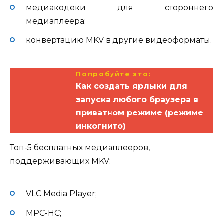
медиакодеки для стороннего
медиаплеера;
конвертацию MKV в другие видеоформаты.
Попробуйте это:
Как создать ярлыки для
запуска любого браузера в
приватном режиме (режиме
инкогнито)
Топ-5 бесплатных медиаплееров,
поддерживающих MKV:
VLC Media Player;
MPC-HC;