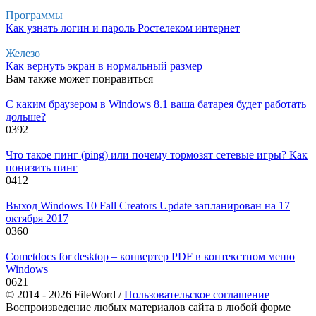
Программы
Как узнать логин и пароль Ростелеком интернет
Железо
Как вернуть экран в нормальный размер
Вам также может понравиться
С каким браузером в Windows 8.1 ваша батарея будет работать
дольше?
0
392
Что такое пинг (ping) или почему тормозят сетевые игры? Как
понизить пинг
0
412
Выход Windows 10 Fall Creators Update запланирован на 17
октября 2017
0
360
Cometdocs for desktop – конвертер PDF в контекстном меню
Windows
0
621
© 2014 - 2026 FileWord /
Пользовательское соглашение
Воспроизведение любых материалов сайта в любой форме